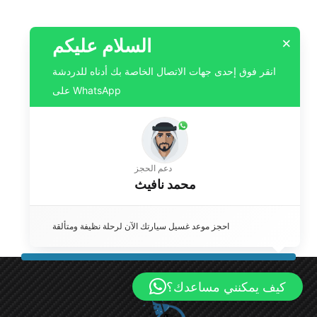
السلام عليكم
×
انقر فوق إحدى جهات الاتصال الخاصة بك أدناه للدردشة
على WhatsApp
دعم الحجز
محمد نافيث
احجز موعد غسيل سيارتك الآن لرحلة نظيفة ومتألقة
كيف يمكنني مساعدك؟