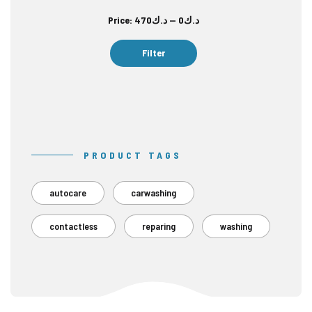
Min
Max
Price:
د.ك470
—
د.ك0
price
price
Filter
PRODUCT TAGS
autocare
carwashing
contactless
reparing
washing